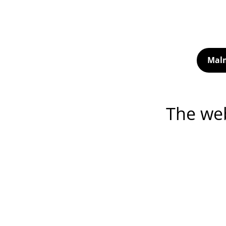
Malm
The web